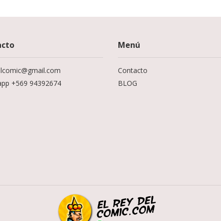
acto
Menú
elcomic@gmail.com
Contacto
app +569 94392674
BLOG